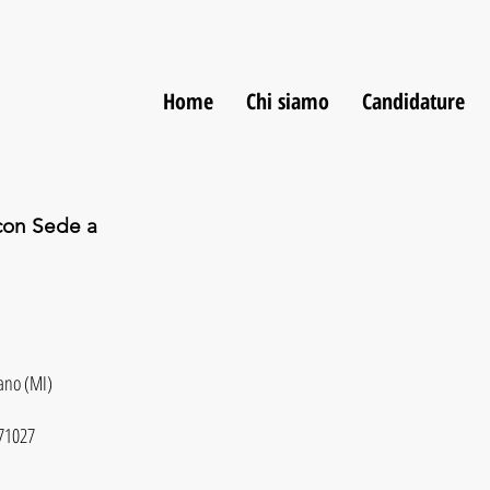
Home
Chi siamo
Candidature
con Sede a
ano (MI)
71027