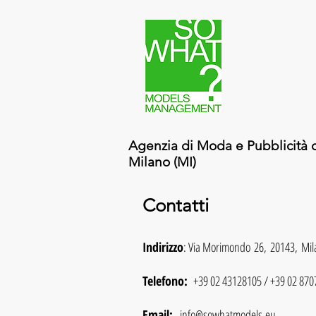
Agenzia di M
oda e Pubblicità 
Milano (MI)
Contatti
Indirizzo
: Via Morimondo 26, 20143, Mil
Telefono:
+39 02 43128105 / +39 02 870
Email:
info@sowhatmodels.eu