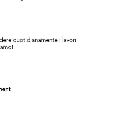
vedere quotidianamente i lavori
riamo!
ment