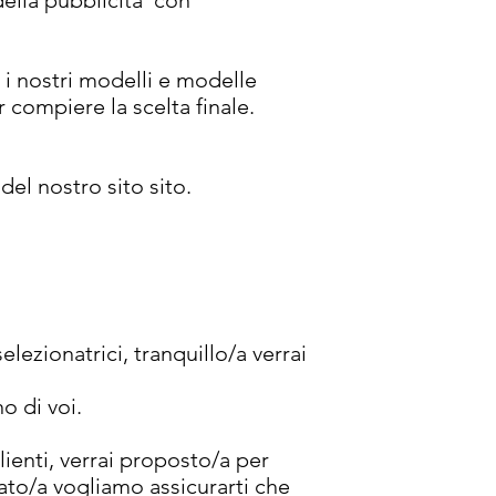
della pubblicità con
 i nostri modelli e modelle
er compiere
la
scelta finale.
 del nostro sito sito.
lezionatrici, tranquillo/a verrai
o di voi.
lienti, verrai proposto/a per
tato/a vogliamo assicurarti che